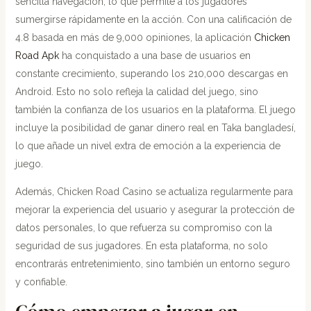
sencilla navegación, lo que permite a los jugadores
sumergirse rápidamente en la acción. Con una calificación de
4.8 basada en más de 9,000 opiniones, la aplicación
Chicken
Road Apk
ha conquistado a una base de usuarios en
constante crecimiento, superando los 210,000 descargas en
Android. Esto no solo refleja la calidad del juego, sino
también la confianza de los usuarios en la plataforma. El juego
incluye la posibilidad de ganar dinero real en Taka bangladesí,
lo que añade un nivel extra de emoción a la experiencia de
juego.
Además, Chicken Road Casino se actualiza regularmente para
mejorar la experiencia del usuario y asegurar la protección de
datos personales, lo que refuerza su compromiso con la
seguridad de sus jugadores. En esta plataforma, no solo
encontrarás entretenimiento, sino también un entorno seguro
y confiable.