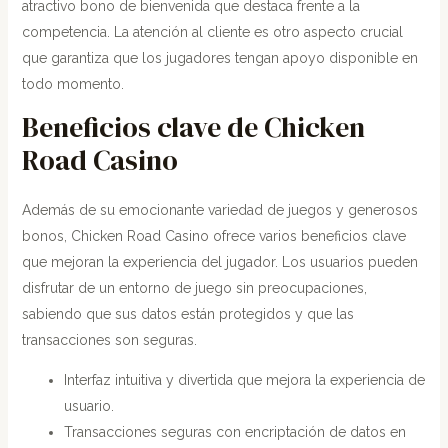
atractivo bono de bienvenida que destaca frente a la
competencia. La atención al cliente es otro aspecto crucial
que garantiza que los jugadores tengan apoyo disponible en
todo momento.
Beneficios clave de Chicken
Road Casino
Además de su emocionante variedad de juegos y generosos
bonos, Chicken Road Casino ofrece varios beneficios clave
que mejoran la experiencia del jugador. Los usuarios pueden
disfrutar de un entorno de juego sin preocupaciones,
sabiendo que sus datos están protegidos y que las
transacciones son seguras.
Interfaz intuitiva y divertida que mejora la experiencia de
usuario.
Transacciones seguras con encriptación de datos en