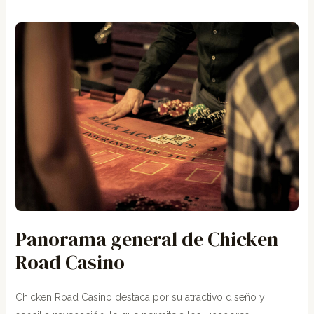
Panorama general de Chicken
Road Casino
Chicken Road Casino destaca por su atractivo diseño y