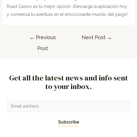
Road Casino es tu mejor opción. ¡Descarga la aplicación hoy
y comienza tu aventura en el emocionante mundo del juego!
←
Previous
Next Post
→
Post
Get all the latest news and info sent
to your inbox.
Subscribe