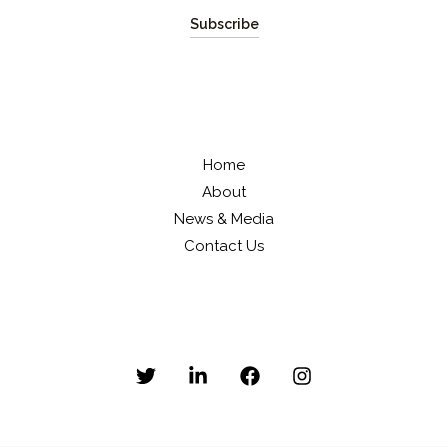
Subscribe
Home
About
News & Media
Contact Us