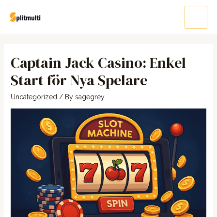
Captain Jack Casino: Enkel
Start för Nya Spelare
Uncategorized
/ By
sagegrey