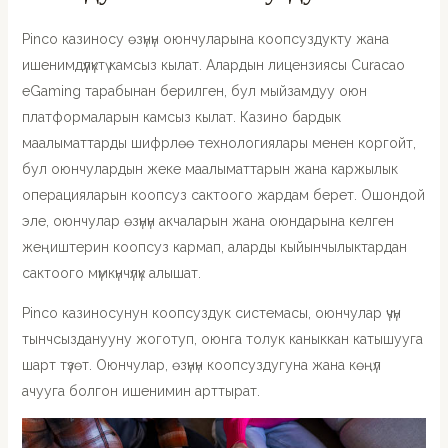
Pinco казиносу өзүнүн оюнчуларына коопсуздукту жана
ишенимдүүлүктү камсыз кылат. Алардын лицензиясы Curacao
eGaming тарабынан берилген, бул мыйзамдуу оюн
платформаларын камсыз кылат. Казино бардык
маалыматтарды шифрлөө технологиялары менен коргойт,
бул оюнчулардын жеке маалыматтарын жана каржылык
операцияларын коопсуз сактоого жардам берет. Ошондой
эле, оюнчулар өзүнүн акчаларын жана оюндарына келген
жеңиштерин коопсуз кармап, аларды кыйынчылыктардан
сактоого мүмкүнчүлүк алышат.
Pinco казиносунун коопсуздук системасы, оюнчулар үчүн
тынчсызданууну жоготуп, оюнга толук каныккан катышууга
шарт түзөт. Оюнчулар, өзүнүн коопсуздугуна жана көңүл
ачууга болгон ишенимин арттырат.