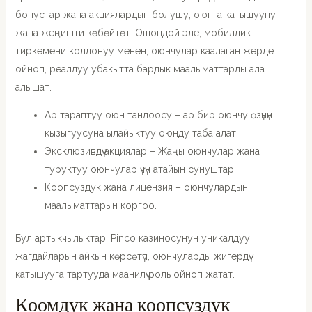
бонустар жана акциялардын болушу, оюнга катышууну
жана жеңишти көбөйтөт. Ошондой эле, мобилдик
тиркемени колдонуу менен, оюнчулар каалаган жерде
ойноп, реалдуу убакытта бардык маалыматтарды ала
алышат.
Ар тараптуу оюн тандоосу – ар бир оюнчу өзүнүн
кызыгуусуна ылайыктуу оюнду таба алат.
Эксклюзивдүү акциялар – Жаңы оюнчулар жана
туруктуу оюнчулар үчүн атайын сунуштар.
Коопсуздук жана лицензия – оюнчулардын
маалыматтарын коргоо.
Бул артыкчылыктар, Pinco казиносунун уникалдуу
жагдайларын айкын көрсөтүп, оюнчуларды жигердүү
катышууга тартууда маанилүү роль ойноп жатат.
Коомдук жана коопсуздук