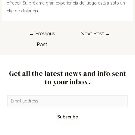
ofrecer. Su próxima gran experiencia de juego está a solo un
clic de distancia.
←
Previous
Next Post
→
Post
Get all the latest news and info sent
to your inbox.
Subscribe