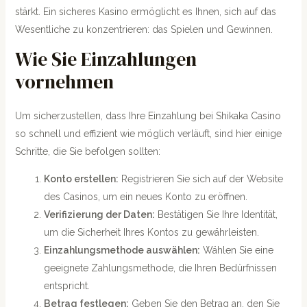
stärkt. Ein sicheres Kasino ermöglicht es Ihnen, sich auf das
Wesentliche zu konzentrieren: das Spielen und Gewinnen.
Wie Sie Einzahlungen
vornehmen
Um sicherzustellen, dass Ihre Einzahlung bei Shikaka Casino
so schnell und effizient wie möglich verläuft, sind hier einige
Schritte, die Sie befolgen sollten:
Konto erstellen:
Registrieren Sie sich auf der Website
des Casinos, um ein neues Konto zu eröffnen.
Verifizierung der Daten:
Bestätigen Sie Ihre Identität,
um die Sicherheit Ihres Kontos zu gewährleisten.
Einzahlungsmethode auswählen:
Wählen Sie eine
geeignete Zahlungsmethode, die Ihren Bedürfnissen
entspricht.
Betrag festlegen:
Geben Sie den Betrag an, den Sie