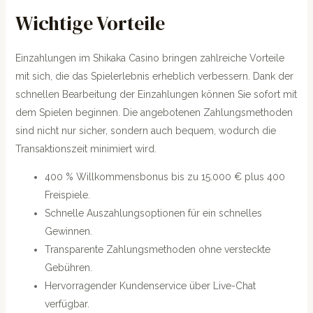
Wichtige Vorteile
Einzahlungen im Shikaka Casino bringen zahlreiche Vorteile
mit sich, die das Spielerlebnis erheblich verbessern. Dank der
schnellen Bearbeitung der Einzahlungen können Sie sofort mit
dem Spielen beginnen. Die angebotenen Zahlungsmethoden
sind nicht nur sicher, sondern auch bequem, wodurch die
Transaktionszeit minimiert wird.
400 % Willkommensbonus bis zu 15.000 € plus 400
Freispiele.
Schnelle Auszahlungsoptionen für ein schnelles
Gewinnen.
Transparente Zahlungsmethoden ohne versteckte
Gebühren.
Hervorragender Kundenservice über Live-Chat
verfügbar.