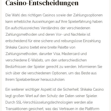
Casino-Entscheidungen
Die Wahl des richtigen Casinos sowie der Zahlungsoptionen
kann erhebliche Auswirkungen auf Ihre Spielerfahrung haben.
Ein aufschlussreiches Verständnis der verschiedenen
Zahlungsmethoden und deren Vor- und Nachteile ist
entscheidend für eine sichere und reibungslose Einzahlung.
Shikaka Casino bietet eine breite Palette von
Zahlungsmethoden, darunter Visa, Mastercard und
verschiedene E-Wallets, um den unterschiedlichen
Bedürfnissen der Spieler gerecht zu werden. Informieren Sie
sich über die verschiedenen Optionen, um das Beste aus
Ihrem Spielabenteuer herauszuholen.
Ein weiterer wichtiger Aspekt ist die Sicherheit. Shikaka Casino
legt großen Wert auf den Schutz der Daten seiner Spieler.
Durch SSL-Verschlüsselungstechnologien werden alle
Transaktionen gesichert, was das Vertrauen in die Plattform