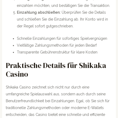
einzahlen möchten, und bestätigen Sie die Transaktion.
Einzahlung abschließen:
Überprüfen Sie die Details
und schließen Sie die Einzahlung ab. Ihr Konto wird in
der Regel sofort gutgeschrieben.
Schnelle Einzahlungen für sofortiges Spielvergnügen
Vielfältige Zahlungsmethoden für jeden Bedarf
Transparente Gebührenstruktur für klare Kosten
Praktische Details für Shikaka
Casino
Shikaka Casino zeichnet sich nicht nur durch eine
umfangreiche Spielauswahl aus, sondern auch durch seine
Benutzerfreundlichkeit bei Einzahlungen. Egal, ob Sie sich für
traditionelle Zahlungsmethoden oder moderne E-Wallets
entscheiden, das Casino bietet eine schnelle und effiziente