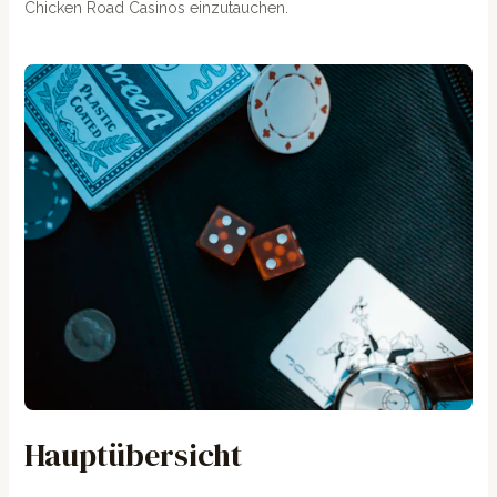
Chicken Road Casinos einzutauchen.
Hauptübersicht