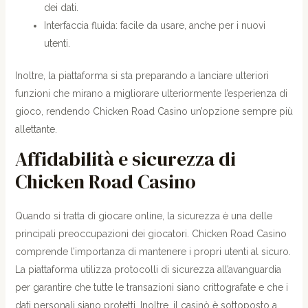
dei dati.
Interfaccia fluida: facile da usare, anche per i nuovi
utenti.
Inoltre, la piattaforma si sta preparando a lanciare ulteriori
funzioni che mirano a migliorare ulteriormente l’esperienza di
gioco, rendendo Chicken Road Casino un’opzione sempre più
allettante.
Affidabilità e sicurezza di
Chicken Road Casino
Quando si tratta di giocare online, la sicurezza è una delle
principali preoccupazioni dei giocatori. Chicken Road Casino
comprende l’importanza di mantenere i propri utenti al sicuro.
La piattaforma utilizza protocolli di sicurezza all’avanguardia
per garantire che tutte le transazioni siano crittografate e che i
dati personali siano protetti. Inoltre, il casinò è sottoposto a