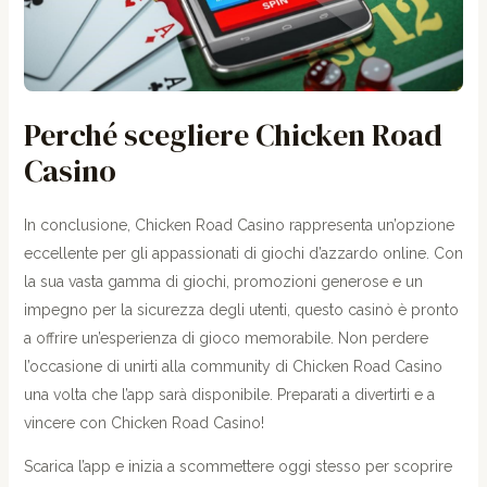
Perché scegliere Chicken Road
Casino
In conclusione, Chicken Road Casino rappresenta un’opzione
eccellente per gli appassionati di giochi d’azzardo online. Con
la sua vasta gamma di giochi, promozioni generose e un
impegno per la sicurezza degli utenti, questo casinò è pronto
a offrire un’esperienza di gioco memorabile. Non perdere
l’occasione di unirti alla community di Chicken Road Casino
una volta che l’app sarà disponibile. Preparati a divertirti e a
vincere con Chicken Road Casino!
Scarica l’app e inizia a scommettere oggi stesso per scoprire