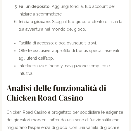
Fai un deposito:
Aggiungi fondi al tuo account per
iniziare a scommettere.
Inizia a giocare:
Scegli il tuo gioco preferito e inizia la
tua avventura nel mondo del gioco.
Facilità di accesso: gioca ovunque ti trovi.
Offerte esclusive: approfitta di bonus speciali riservati
agli utenti dell’app.
Interfaccia user-friendly: navigazione semplice e
intuitiva.
Analisi delle funzionalità di
Chicken Road Casino
Chicken Road Casino è progettato per soddisfare le esigenze
dei giocatori moderni, offrendo una serie di funzionalità che
migliorano l’esperienza di gioco. Con una varietà di giochi e