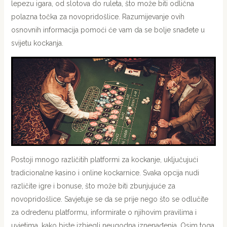
lepezu igara, od slotova do ruleta, što može biti odlična
polazna točka za novopridošlice. Razumijevanje ovih
osnovnih informacija pomoći će vam da se bolje snađete u
svijetu kockanja.
Postoji mnogo različitih platformi za kockanje, uključujući
tradicionalne kasino i online kockarnice. Svaka opcija nudi
različite igre i bonuse, što može biti zbunjujuće za
novopridošlice. Savjetuje se da se prije nego što se odlučite
za određenu platformu, informirate o njihovim pravilima i
uvjetima, kako biste izbjegli neugodna iznenađenja. Osim toga,