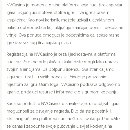
NVCasino je moderna online platforma koja nudi širok spektar
igara, uključujući slotove, stolne igre i live igre s pravim
krupijeima. Kao novi korisnik, možete uživati u atraktivnom
paketu dobrodošlice koji uključuje značajan bonus i besplatne
vrtnje. Ova ponuda omogućuje početnicima da istraže razne
igre bez velikog financijskog rizika.
Registracija na NVCasino je brza i jednostavna, a platforma
nudi različite metode plaćanja kako biste mogli lako upravljati
svojim financijama. Uz potpunu licencu, ova stranica jamči
sigurnost i zaštitu vaših podataka, čineći je pouzdanim
mjestom za igru. Osim toga, NVCasino podržava odgovorno
igranje, pružajući resurse i informacije o sigurnom kockanju.
Kada se pridružite NVCasino, otkrivate svijet uzbudljivih igara i
mogućnosti za osvajanje nagrada. Bilo da ste početnik ili
iskusni igrač, ova platforma nudi nešto za svakoga. Pridružite
se danas i započnite svoje putovanje u svijet kockanja na