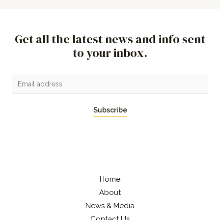
Get all the latest news and info sent
to your inbox.
Subscribe
Home
About
News & Media
Contact Us