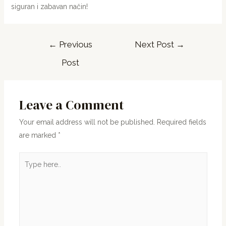
siguran i zabavan način!
←
Previous
Next Post
→
Post
Leave a Comment
Your email address will not be published.
Required fields
are marked
*