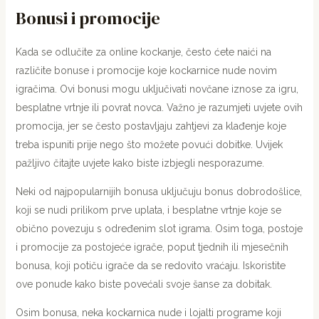
Bonusi i promocije
Kada se odlučite za online kockanje, često ćete naići na
različite bonuse i promocije koje kockarnice nude novim
igračima. Ovi bonusi mogu uključivati novčane iznose za igru,
besplatne vrtnje ili povrat novca. Važno je razumjeti uvjete ovih
promocija, jer se često postavljaju zahtjevi za klađenje koje
treba ispuniti prije nego što možete povući dobitke. Uvijek
pažljivo čitajte uvjete kako biste izbjegli nesporazume.
Neki od najpopularnijih bonusa uključuju bonus dobrodošlice,
koji se nudi prilikom prve uplata, i besplatne vrtnje koje se
obično povezuju s određenim slot igrama. Osim toga, postoje
i promocije za postojeće igrače, poput tjednih ili mjesečnih
bonusa, koji potiču igrače da se redovito vraćaju. Iskoristite
ove ponude kako biste povećali svoje šanse za dobitak.
Osim bonusa, neka kockarnica nude i lojalti programe koji