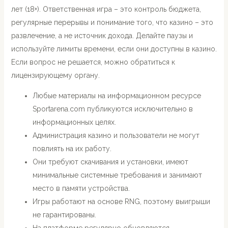
лет (18+). Ответственная игра – это контроль бюджета,
регулярные перерывы и понимание того, что казино – это
развлечение, а не источник дохода. Делайте паузы и
используйте лимиты времени, если они доступны в казино.
Если вопрос не решается, можно обратиться к
лицензирующему органу.
Любые материалы на информационном ресурсе
Sportarena.com публикуются исключительно в
информационных целях.
Администрация казино и пользователи не могут
повлиять на их работу.
Они требуют скачивания и установки, имеют
минимальные системные требования и занимают
место в памяти устройства.
Игры работают на основе RNG, поэтому выигрыши
не гарантированы.