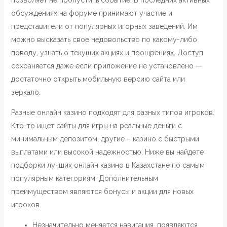
позволяет не пропустить событие. В последних активных
обсуждениях на форуме принимают участие и
представители от популярных игорных заведений. Им
можно высказать свое недовольство по какому-либо
поводу, узнать о текущих акциях и поощрениях. Доступ
сохраняется даже если приложение не установлено —
достаточно открыть мобильную версию сайта или
зеркало.
Разные онлайн казино подходят для разных типов игроков.
Кто-то ищет сайты для игры на реальные деньги с
минимальным депозитом, другие – казино с быстрыми
выплатами или высокой надежностью. Ниже вы найдете
подборки лучших онлайн казино в Казахстане по самым
популярным категориям. Дополнительным
преимуществом являются бонусы и акции для новых
игроков.
Незначительно меняется навигация, появляются