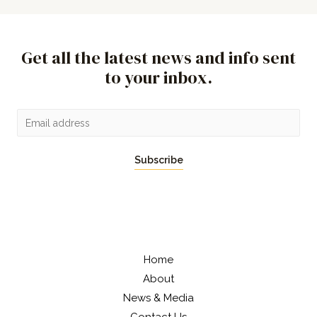
Get all the latest news and info sent
to your inbox.
Subscribe
Home
About
News & Media