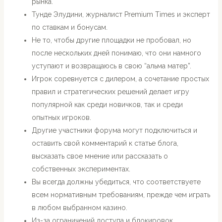
рынка.
Тунде Элудини, журналист Premium Times и эксперт
по ставкам и бонусам.
Не то, чтобы другие площадки не пробовал, но
после нескольких дней понимаю, что они намного
уступают и возвращаюсь в свою “альма матер”.
Игрок соревнуется с дилером, а сочетание простых
правил и стратегических решений делает игру
популярной как среди новичков, так и среди
опытных игроков.
Другие участники форума могут подключиться и
оставить свой комментарий к статье блога,
высказать свое мнение или рассказать о
собственных экспериментах.
Вы всегда должны убедиться, что соответствуете
всем нормативным требованиям, прежде чем играть
в любом выбранном казино.
Из-за ограничений доступа и блокировок