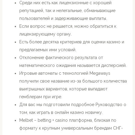
Среди них есть как лицензионные с хорошей
репутацией, так и нелегальные, обманывающие
пользователей и задерживающие выплаты.
Если вопрос не решается, можно обратиться к
лицензирующему органу.
Есть более десятка критериев для оценки казино и
предлагаемых ими условий.
Отклонение фактического результата от
математического ожидания называется дисперсией.
Игровые автоматы с технологией Megaways
получили свое название из-за большого количества
выигрышных вариантов, которые выпадают
гемблерам при игре.
Для вас мы подготовили подробное Руководство о
том, как играть в онлайн казино новичку.
Melbet – betting + casino платформа, близкая по
формату к крупным универсальным брендам СНГ-