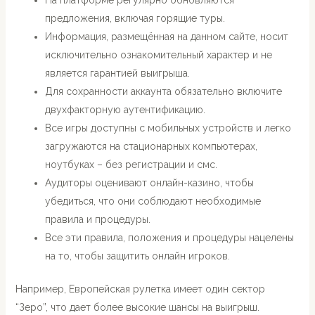
На платформе регулярно обновляются
предложения, включая горящие туры.
Информация, размещённая на данном сайте, носит
исключительно ознакомительный характер и не
является гарантией выигрыша.
Для сохранности аккаунта обязательно включите
двухфакторную аутентификацию.
Все игры доступны с мобильных устройств и легко
загружаются на стационарных компьютерах,
ноутбуках – без регистрации и смс.
Аудиторы оценивают онлайн-казино, чтобы
убедиться, что они соблюдают необходимые
правила и процедуры.
Все эти правила, положения и процедуры нацелены
на то, чтобы защитить онлайн игроков.
Например, Европейская рулетка имеет один сектор
“Зеро”, что дает более высокие шансы на выигрыш.