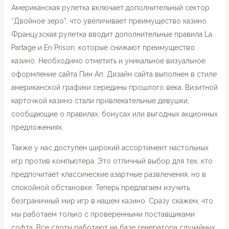
Американская рулетка включает дополнительный сектор
“Двойное зеро”, что увеличивает преимущество казино.
Французская рулетка вводит дополнительные правила La
Partage и En Prison, которые снижают преимущество
казино. Необходимо отметить и уникальное визуальное
оформление сайта Пин Ап. Дизайн сайта выполнен в стиле
американской графики середины прошлого века. Визитной
карточкой казино стали привлекательные девушки,
сообщающие о правилах, бонусах или выгодных акционных
предложениях.
Также у нас доступен широкий ассортимент настольных
игр против компьютера. Это отличный выбор для тех, кто
предпочитает классические азартные развлечения, но в
спокойной обстановке. Теперь предлагаем изучить
безграничный мир игр в нашем казино. Сразу скажем, что
мы работаем только с проверенными поставщиками
софта. Все слоты работают на базе генератора случайных