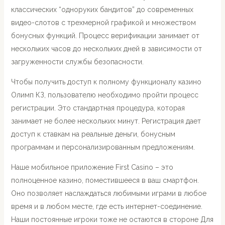
классических “одноруких бандитов” до современных
видео-слотов с трехмерной графикой и множеством
бонусных функций. Процесс верификации занимает от
нескольких часов до нескольких дней в зависимости от
загруженности службы безопасности.
Чтобы получить доступ к полному функционалу казино
Олимп КЗ, пользователю необходимо пройти процесс
регистрации. Это стандартная процедура, которая
занимает не более нескольких минут. Регистрация дает
доступ к ставкам на реальные деньги, бонусным
программам и персонализированным предложениям.
Наше мобильное приложение First Casino – это
полноценное казино, поместившееся в ваш смартфон.
Оно позволяет наслаждаться любимыми играми в любое
время и в любом месте, где есть интернет-соединение.
Наши постоянные игроки тоже не остаются в стороне Для