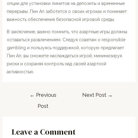
опции для установки лимитов на депозиты и временные
перерывы. Пин Ап заботится о своих игроках и понимает
важность обеспечения безопасной игровой среды.
В заключение, важно помнить, что азартные игры должны
оставаться развлечением. Следуя советам о responsible
gambling и пользуясь поддержкой, которую предлагает
Пин Ап, вы сможете наслаждаться игрой, минимизируя
риски и сохраняя контроль над своей азартной
активностью.
←
Previous
Next Post
→
Post
Leave a Comment