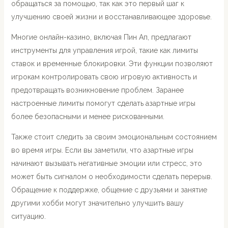
обращаться за помощью, так как это первый шаг к
улучшению своей жизни и восстанавливающее здоровье.
Многие онлайн-казино, включая Пин Ап, предлагают
инструменты для управления игрой, такие как лимиты
ставок и временные блокировки. Эти функции позволяют
игрокам контролировать свою игровую активность и
предотвращать возникновение проблем. Заранее
настроенные лимиты помогут сделать азартные игры
более безопасными и менее рискованными.
Также стоит следить за своим эмоциональным состоянием
во время игры. Если вы заметили, что азартные игры
начинают вызывать негативные эмоции или стресс, это
может быть сигналом о необходимости сделать перерыв.
Обращение к поддержке, общение с друзьями и занятие
другими хобби могут значительно улучшить вашу
ситуацию.