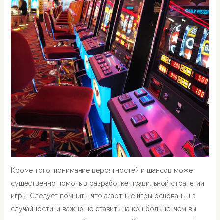
Кроме того, понимание вероятностей и шансов может
существенно помочь в разработке правильной стратегии
игры. Следует помнить, что азартные игры основаны на
случайности, и важно не ставить на кон больше, чем вы