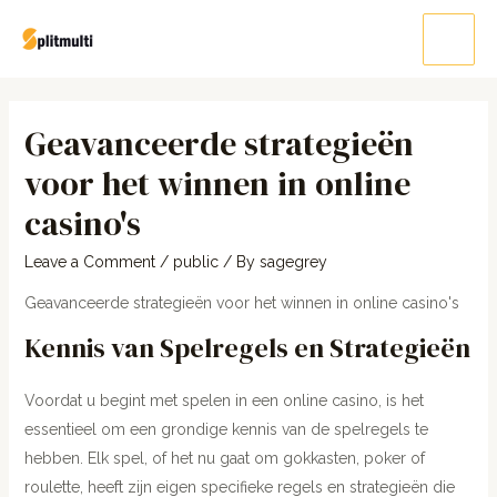
Geavanceerde strategieën
voor het winnen in online
casino's
Leave a Comment
/
public
/ By
sagegrey
Geavanceerde strategieën voor het winnen in online casino's
Kennis van Spelregels en Strategieën
Voordat u begint met spelen in een online casino, is het
essentieel om een grondige kennis van de spelregels te
hebben. Elk spel, of het nu gaat om gokkasten, poker of
roulette, heeft zijn eigen specifieke regels en strategieën die