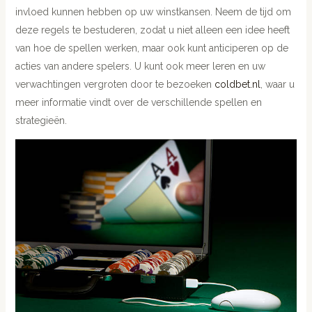
invloed kunnen hebben op uw winstkansen. Neem de tijd om
deze regels te bestuderen, zodat u niet alleen een idee heeft
van hoe de spellen werken, maar ook kunt anticiperen op de
acties van andere spelers. U kunt ook meer leren en uw
verwachtingen vergroten door te bezoeken
coldbet.nl
, waar u
meer informatie vindt over de verschillende spellen en
strategieën.