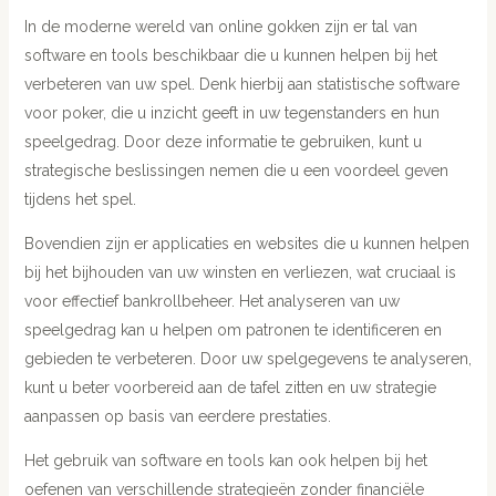
In de moderne wereld van online gokken zijn er tal van
software en tools beschikbaar die u kunnen helpen bij het
verbeteren van uw spel. Denk hierbij aan statistische software
voor poker, die u inzicht geeft in uw tegenstanders en hun
speelgedrag. Door deze informatie te gebruiken, kunt u
strategische beslissingen nemen die u een voordeel geven
tijdens het spel.
Bovendien zijn er applicaties en websites die u kunnen helpen
bij het bijhouden van uw winsten en verliezen, wat cruciaal is
voor effectief bankrollbeheer. Het analyseren van uw
speelgedrag kan u helpen om patronen te identificeren en
gebieden te verbeteren. Door uw spelgegevens te analyseren,
kunt u beter voorbereid aan de tafel zitten en uw strategie
aanpassen op basis van eerdere prestaties.
Het gebruik van software en tools kan ook helpen bij het
oefenen van verschillende strategieën zonder financiële