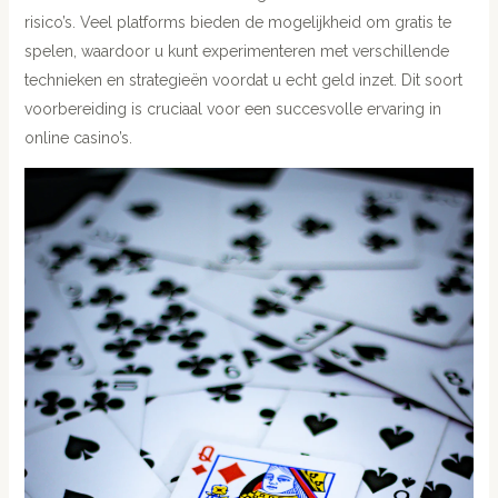
risico’s. Veel platforms bieden de mogelijkheid om gratis te
spelen, waardoor u kunt experimenteren met verschillende
technieken en strategieën voordat u echt geld inzet. Dit soort
voorbereiding is cruciaal voor een succesvolle ervaring in
online casino’s.