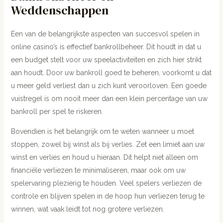
Weddenschappen
Een van de belangrijkste aspecten van succesvol spelen in
online casino’s is effectief bankrollbeheer. Dit houdt in dat u
een budget stelt voor uw speelactiviteiten en zich hier strikt
aan houdt. Door uw bankroll goed te beheren, voorkomt u dat
u meer geld verliest dan u zich kunt veroorloven. Een goede
vuistregel is om nooit meer dan een klein percentage van uw
bankroll per spel te riskeren.
Bovendien is het belangrijk om te weten wanneer u moet
stoppen, zowel bij winst als bij verlies. Zet een limiet aan uw
winst en verlies en houd u hieraan. Dit helpt niet alleen om
financiële verliezen te minimaliseren, maar ook om uw
spelervaring plezierig te houden. Veel spelers verliezen de
controle en blijven spelen in de hoop hun verliezen terug te
winnen, wat vaak leidt tot nog grotere verliezen.