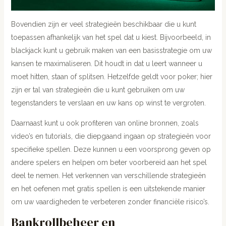
Bovendien zijn er veel strategieën beschikbaar die u kunt
toepassen afhankelijk van het spel dat u kiest. Bijvoorbeeld, in
blackjack kunt u gebruik maken van een basisstrategie om uw
kansen te maximaliseren. Dit houdt in dat u leert wanneer u
moet hitten, staan of splitsen. Hetzelfde geldt voor poker; hier
zijn er tal van strategieën die u kunt gebruiken om uw
tegenstanders te verslaan en uw kans op winst te vergroten.
Daarnaast kunt u ook profiteren van online bronnen, zoals
video’s en tutorials, die diepgaand ingaan op strategieën voor
specifieke spellen. Deze kunnen u een voorsprong geven op
andere spelers en helpen om beter voorbereid aan het spel
deel te nemen. Het verkennen van verschillende strategieën
en het oefenen met gratis spellen is een uitstekende manier
om uw vaardigheden te verbeteren zonder financiële risico’s.
Bankrollbeheer en