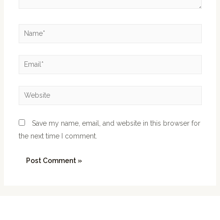
Save my name, email, and website in this browser for
the next time I comment.