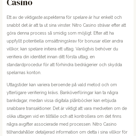
Casino
Ett av de viktigaste aspekterna för spelare är hur enkelt och
snabbt det är att ta ut sina vinster. Nitro Casino strävar efter att
göra denna process så smidig som möjligt. Efter att ha
uppfyllt potentiella omsättningskrav för bonusar eller andra
villkor, kan spelare initiera ett uttag. Vanligtvis behöver du
verifiera din identitet innan ditt första uttag, en
standardprocedur för att förhindra bedrägerier och skydda
spelarnas konton.
Uttagstider kan variera beroende på vald metod och om
ytterligare verifiering krävs. Banköverföringar kan ta några
bankdagar, medan vissa digitala plånböcker kan erbjuda
snabbare transaktioner. Det är viktigt att vara medveten om de
olika uttagen vid en tillfälle och att kontrollera om det finns
några avgifter associerade med processen. Nitro Casino
tillhandahåller detaljerad information om detta i sina villkor för