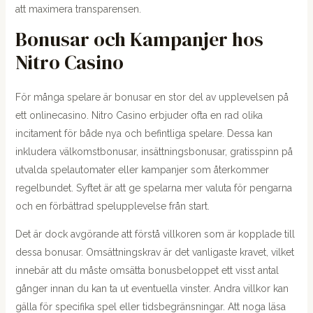
att maximera transparensen.
Bonusar och Kampanjer hos
Nitro Casino
För många spelare är bonusar en stor del av upplevelsen på
ett onlinecasino. Nitro Casino erbjuder ofta en rad olika
incitament för både nya och befintliga spelare. Dessa kan
inkludera välkomstbonusar, insättningsbonusar, gratisspinn på
utvalda spelautomater eller kampanjer som återkommer
regelbundet. Syftet är att ge spelarna mer valuta för pengarna
och en förbättrad spelupplevelse från start.
Det är dock avgörande att förstå villkoren som är kopplade till
dessa bonusar. Omsättningskrav är det vanligaste kravet, vilket
innebär att du måste omsätta bonusbeloppet ett visst antal
gånger innan du kan ta ut eventuella vinster. Andra villkor kan
gälla för specifika spel eller tidsbegränsningar. Att noga läsa