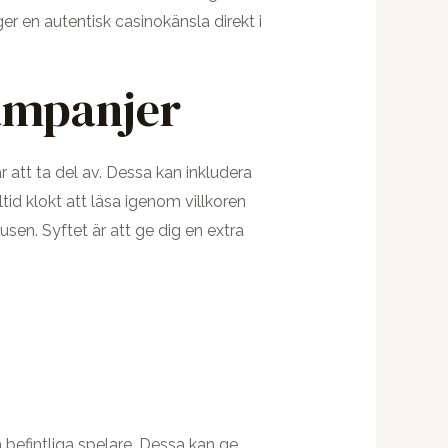
ger en autentisk casinokänsla direkt i
ampanjer
 att ta del av. Dessa kan inkludera
id klokt att läsa igenom villkoren
en. Syftet är att ge dig en extra
 befintliga spelare. Dessa kan ge