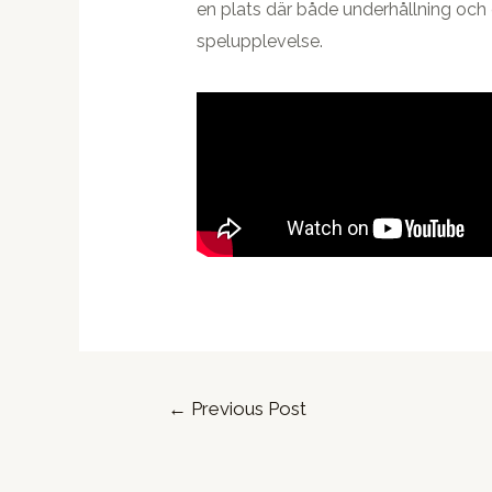
en plats där både underhållning och c
spelupplevelse.
←
Previous Post