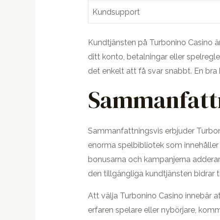
Kundsupport
Kundtjänsten på Turbonino Casino är
ditt konto, betalningar eller spelregle
det enkelt att få svar snabbt. En bra 
Sammanfattn
Sammanfattningsvis erbjuder Turboni
enorma spelbibliotek som innehåller al
bonusarna och kampanjerna adderar y
den tillgängliga kundtjänsten bidrar ti
Att välja Turbonino Casino innebär a
erfaren spelare eller nybörjare, ko