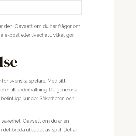
ver den. Oavsett om du har frågor om
a e-post eller livechatt, vilket gör
lse
för svenska spelare. Med sitt
heter till underhållning. De generösa
befintliga kunder. Säkerheten och
h säkerhet. Oavsett om du är en
 det breda utbudet av spel. Det är