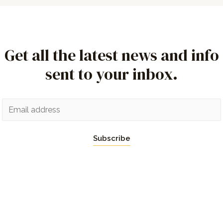
Get all the latest news and info
sent to your inbox.
Subscribe