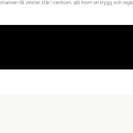
hansen till vinster står i centrum, allt inom en trygg och reg