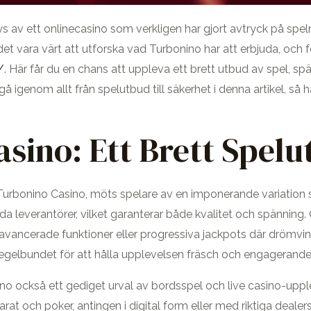
s av ett onlinecasino som verkligen har gjort avtryck på spe
det vara värt att utforska vad Turbonino har att erbjuda, och 
/
. Här får du en chans att uppleva ett brett utbud av spel, 
å igenom allt från spelutbud till säkerhet i denna artikel, s
sino: Ett Brett Spel
Turbonino Casino, möts spelare av en imponerande variation 
nda leverantörer, vilket garanterar både kvalitet och spänning
vancerade funktioner eller progressiva jackpots där drömvinst
gelbundet för att hålla upplevelsen fräsch och engagerande
no också ett gediget urval av bordsspel och live casino-upple
carat och poker, antingen i digital form eller med riktiga deale