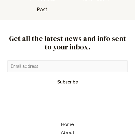
Post
Get all the latest news and info sent
to your inbox.
Subscribe
Home
About