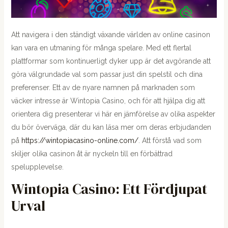
Att navigera i den ständigt växande världen av online casinon
kan vara en utmaning för många spelare. Med ett flertal
plattformar som kontinuerligt dyker upp är det avgörande att
göra välgrundade val som passar just din spelstil och dina
preferenser. Ett av de nyare namnen på marknaden som
väcker intresse är Wintopia Casino, och för att hjälpa dig att
orientera dig presenterar vi här en jämförelse av olika aspekter
du bör överväga, där du kan läsa mer om deras erbjudanden
på
https://wintopiacasino-online.com/
. Att förstå vad som
skiljer olika casinon åt är nyckeln till en förbättrad
spelupplevelse.
Wintopia Casino: Ett Fördjupat
Urval