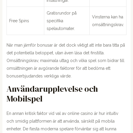
insättningar.
Gratisrundor på
Vinsterna kan ha
Free Spins
specifika
omsättningskrav.
spelautomater.
När man jämför bonusar är det dock viktigt att inte bara titta på
det potentiella beloppet, utan även läsa det finstilta.
Omsättningskrav, maximala uttag och vilka spel som bidrar till
omsättningen är avgörande faktorer för att bedöma ett
bonuserbjudandes verkliga värde.
Användarupplevelse och
Mobilspel
En annan kritisk faktor vid val av online casino är hur intuitiv
och smidig plattformen är att använda, särskilt på mobila
enheter. De flesta moderna spelare förväntar sig att kunna