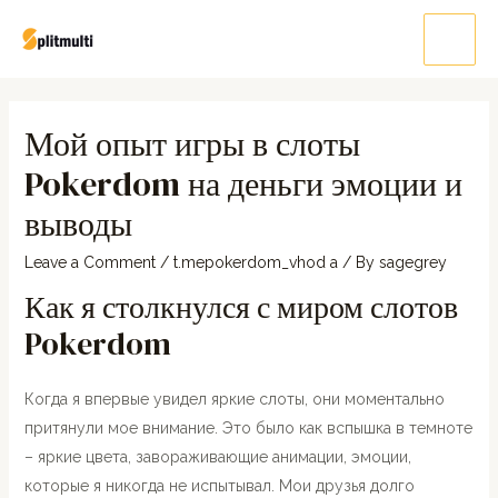
Мой опыт игры в слоты
Pokerdom на деньги эмоции и
выводы
Leave a Comment
/
t.mepokerdom_vhod a
/ By
sagegrey
Как я столкнулся с миром слотов
Pokerdom
Когда я впервые увидел яркие слоты, они моментально
притянули мое внимание. Это было как вспышка в темноте
– яркие цвета, завораживающие анимации, эмоции,
которые я никогда не испытывал. Мои друзья долго