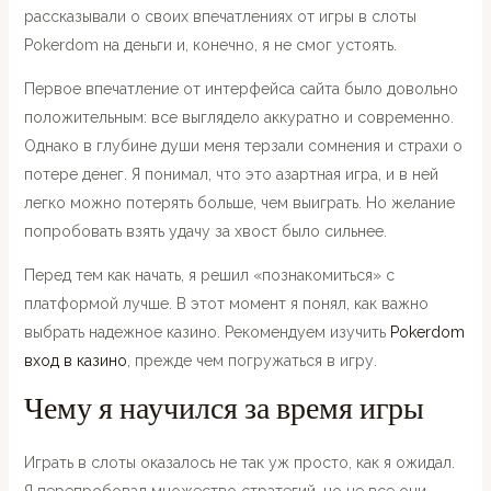
рассказывали о своих впечатлениях от игры в слоты
Pokerdom на деньги и, конечно, я не смог устоять.
Первое впечатление от интерфейса сайта было довольно
положительным: все выглядело аккуратно и современно.
Однако в глубине души меня терзали сомнения и страхи о
потере денег. Я понимал, что это азартная игра, и в ней
легко можно потерять больше, чем выиграть. Но желание
попробовать взять удачу за хвост было сильнее.
Перед тем как начать, я решил «познакомиться» с
платформой лучше. В этот момент я понял, как важно
выбрать надежное казино. Рекомендуем изучить
Pokerdom
вход в казино
, прежде чем погружаться в игру.
Чему я научился за время игры
Играть в слоты оказалось не так уж просто, как я ожидал.