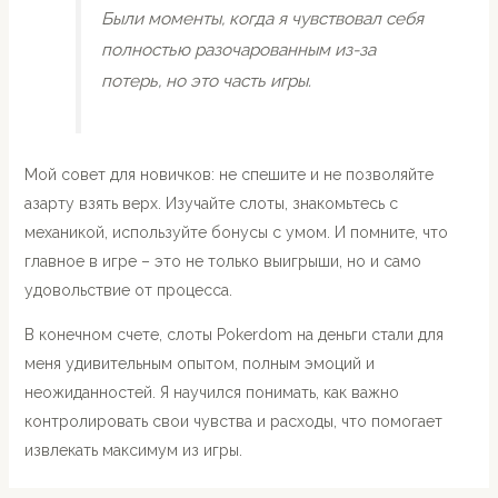
Были моменты, когда я чувствовал себя
полностью разочарованным из-за
потерь, но это часть игры.
Мой совет для новичков: не спешите и не позволяйте
азарту взять верх. Изучайте слоты, знакомьтесь с
механикой, используйте бонусы с умом. И помните, что
главное в игре – это не только выигрыши, но и само
удовольствие от процесса.
В конечном счете, слоты Pokerdom на деньги стали для
меня удивительным опытом, полным эмоций и
неожиданностей. Я научился понимать, как важно
контролировать свои чувства и расходы, что помогает
извлекать максимум из игры.