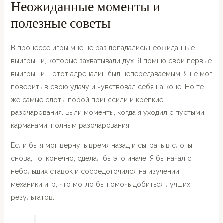
Неожиданные моменты и
полезные советы
В процессе игры мне не раз попадались неожиданные
выигрыши, которые захватывали дух. Я помню свои первые
выигрыши – этот адреналин был непередаваемым! Я не мог
поверить в свою удачу и чувствовал себя на коне. Но те
же самые слоты порой приносили и крепкие
разочарования. Были моменты, когда я уходил с пустыми
карманами, полным разочарования.
Если бы я мог вернуть время назад и сыграть в слоты
снова, то, конечно, сделал бы это иначе. Я бы начал с
небольших ставок и сосредоточился на изучении
механики игр, что могло бы помочь добиться лучших
результатов.