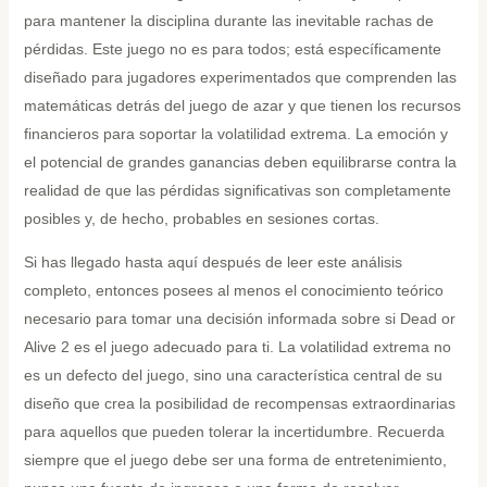
para mantener la disciplina durante las inevitable rachas de
pérdidas. Este juego no es para todos; está específicamente
diseñado para jugadores experimentados que comprenden las
matemáticas detrás del juego de azar y que tienen los recursos
financieros para soportar la volatilidad extrema. La emoción y
el potencial de grandes ganancias deben equilibrarse contra la
realidad de que las pérdidas significativas son completamente
posibles y, de hecho, probables en sesiones cortas.
Si has llegado hasta aquí después de leer este análisis
completo, entonces posees al menos el conocimiento teórico
necesario para tomar una decisión informada sobre si Dead or
Alive 2 es el juego adecuado para ti. La volatilidad extrema no
es un defecto del juego, sino una característica central de su
diseño que crea la posibilidad de recompensas extraordinarias
para aquellos que pueden tolerar la incertidumbre. Recuerda
siempre que el juego debe ser una forma de entretenimiento,