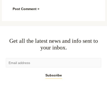
Get all the latest news and info sent to
your inbox.
Subscribe