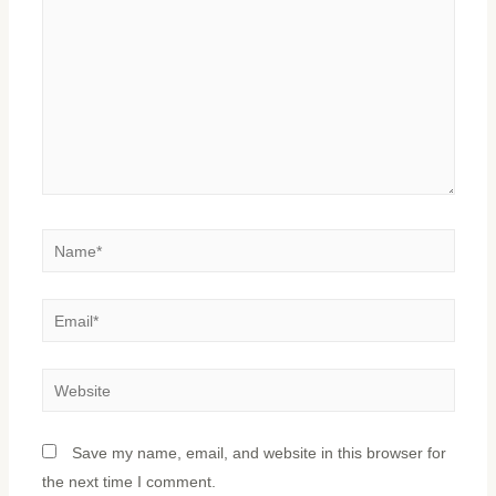
Save my name, email, and website in this browser for
the next time I comment.