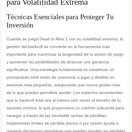
para Volatilidad Extrema
Técnicas Esenciales para Proteger Tu
Inversión
Cuando se juega Dead or Alive 2 con su volatilidad extrema, la
gestión del bankroll se convierte en la herramienta más
importante para maximizar la longevidad de tu sesión de juego
y aumentar las posibilidades de alcanzar una ganancia
significativa. Una estrategia fundamental es establecer un
presupuesto total antes de comenzar a jugar y dividirlo en
sesiones más pequeñas, asegurando que nunca gastes más
de lo que puedes permitirte perder. Los expertos recomiendan
que tu bankroll total sea al menos cien veces el tamaño de tu
apuesta mínima, lo que proporciona un colchón suficiente para
navegar a través de las inevitable rachas de pérdidas.
Implementar límites de pérdida diarios o por sesión ayuda a
prevenir decisiones impulsivas que pueden resultar en pérdidas