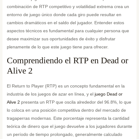
combinación de RTP competitivo y volatilidad extrema crea un
entorno de juego único donde cada giro puede resultar en
cambios dramáticos en el saldo del jugador. Entender estos
aspectos técnicos es fundamental para cualquier persona que
desee maximizar sus oportunidades de éxito y disfrutar
plenamente de lo que este juego tiene para ofrecer.
Comprendiendo el RTP en Dead or
Alive 2
El Return to Player (RTP) es un concepto fundamental en la
industria de los juegos de azar en línea, y el
juego Dead or
Alive 2
presenta un RTP que oscila alrededor del 96.8%, lo que
lo coloca en una posición competitiva dentro del mercado de
tragaperras modernas. Este porcentaje representa la cantidad
teórica de dinero que el juego devuelve a los jugadores durante
un período de tiempo prolongado, generalmente calculado