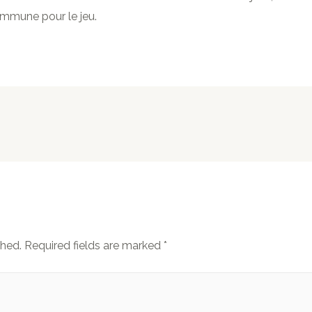
mmune pour le jeu.
shed.
Required fields are marked
*