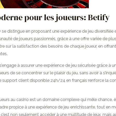
erne pour les joueurs: Betify
y se distingue en proposant une expérience de jeu diversifiée
nauté de joueurs passionnés, grâce à une offre variée de plu
re sur la satisfaction des besoins de chaque joueur, en offra
tes.
y s’engage à assurer une expérience de jeu sécurisée grâce à u
eurs de se concentrer sur le plaisir du jeu, sans avoir à s’inqui
e support client disponible 24h/24 en français renforce la conf
ueurs au casino est un domaine complexe qui mêle chance, émo
dre propice à une expérience de jeu enrichissante, tout en mett
y, c’est non seulement accéder à une multitude de jeux, mais