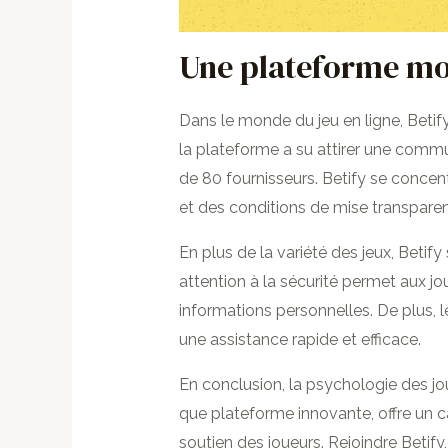
Une plateforme mod
Dans le monde du jeu en ligne, Betif
la plateforme a su attirer une commu
de 80 fournisseurs. Betify se concent
et des conditions de mise transparen
En plus de la variété des jeux, Betif
attention à la sécurité permet aux jou
informations personnelles. De plus, l
une assistance rapide et efficace.
En conclusion, la psychologie des jo
que plateforme innovante, offre un ca
soutien des joueurs. Rejoindre Betif