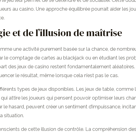
e jeu leur permet de se détendre et de socialiser. Cette dou
urs au casino. Une approche équilibrée pourrait aider les joue
e.
gie et de l’illusion de maîtrise
comme une activité purement basée sur la chance, de nombreu
 par le comptage de cartes au blackjack ou en étudiant les prob
t des jeux de casino restent fondamentalement aléatoires. L’il
fluencer le résultat, même lorsque cela n’est pas le cas.
différents types de jeux disponibles. Les jeux de table, comme 
qui attire les joueurs qui pensent pouvoir optimiser leurs ch
r le hasard, peuvent créer un sentiment d’impuissance, incitan
 situation.
 conscients de cette illusion de contrôle. La compréhension des