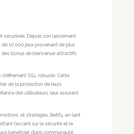
 et sécurisée. Depuis son lancement,
s de 10 000 jeux provenant de plus
nt des bonus de bienvenue attractifs
n chiffrement SSL robuste. Cette
éter de la protection de leurs
iance des utilisateurs, leur assurant
tions, et stratégies. Betify, en tant
ant l’accent sur la sécurité et le
 aussi bénéficier d’une communauté