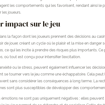
agent les comportements qui les favorisent, rendant ainsi le 
 les joueurs.
r impact sur le jeu
dans la façon dont les joueurs prennent des décisions au cas
r de jouer, créant un cycle où le plaisir et la mise en dange
es, ce qui les incite à prendre des risques plus importants. 
 où tout est conçu pour intensifier l’excitation.
’anxiété ou le stress, peuvent également influencer les déci
ent se tourner vers le jeu comme une échappatoire. Cela peut
uvent sans considérer les conséquences à long terme. La re
èmes sont plus susceptibles de développer des comportement
les émotions ne sont pas uniquement négatives ; elles peuvent 