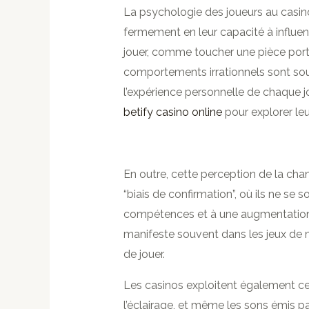
La psychologie des joueurs au casin
fermement en leur capacité à influen
jouer, comme toucher une pièce port
comportements irrationnels sont souv
l’expérience personnelle de chaque 
betify casino online
pour explorer leur
En outre, cette perception de la chan
“biais de confirmation”, où ils ne se
compétences et à une augmentation 
manifeste souvent dans les jeux de ma
de jouer.
Les casinos exploitent également ces
l’éclairage, et même les sons émis 