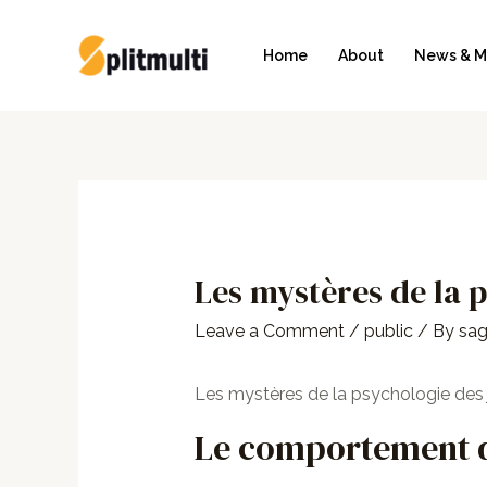
Home
About
News & M
Les mystères de la 
Leave a Comment
/
public
/ By
sag
Les mystères de la psychologie des 
Le comportement de