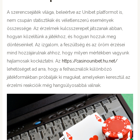
A szerencsejáték világa, beleértve az Unibet platformot is,
nem csupán statisztikák és véletlenszerű események
összessége. Az érzelmek kulcsszerepet játszanak abban,
hogyan közelítünk a játékhoz, és hogyan hozzuk meg
döntéseinket. Az izgalom, a feszültség és az öröm érzései
mind hozzájárulnak ahhoz, hogy milyen mértékben vagyunk
hajlamosak kockáztatni. Az
https://casinounibet.hu.net/
lehetőséget ad arra, hogy a felhasználók különböző
játékformákban próbálják ki magukat, amelyeken keresztül az
érzelmi reakcióik még hangsúlyosabbá válnak.