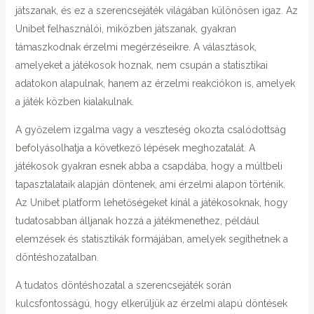
játszanak, és ez a szerencsejáték világában különösen igaz. Az
Unibet felhasználói, miközben játszanak, gyakran
támaszkodnak érzelmi megérzéseikre. A választások,
amelyeket a játékosok hoznak, nem csupán a statisztikai
adatokon alapulnak, hanem az érzelmi reakciókon is, amelyek
a játék közben kialakulnak.
A győzelem izgalma vagy a veszteség okozta csalódottság
befolyásolhatja a következő lépések meghozatalát. A
játékosok gyakran esnek abba a csapdába, hogy a múltbeli
tapasztalataik alapján döntenek, ami érzelmi alapon történik.
Az Unibet platform lehetőségeket kínál a játékosoknak, hogy
tudatosabban álljanak hozzá a játékmenethez, például
elemzések és statisztikák formájában, amelyek segíthetnek a
döntéshozatalban.
A tudatos döntéshozatal a szerencsejáték során
kulcsfontosságú, hogy elkerüljük az érzelmi alapú döntések