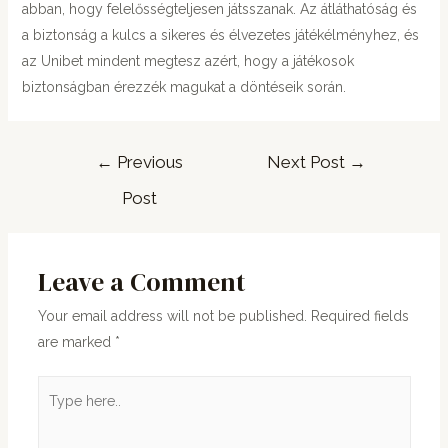
abban, hogy felelősségteljesen játsszanak. Az átláthatóság és
a biztonság a kulcs a sikeres és élvezetes játékélményhez, és
az Unibet mindent megtesz azért, hogy a játékosok
biztonságban érezzék magukat a döntéseik során.
←
Previous
Next Post
→
Post
Leave a Comment
Your email address will not be published.
Required fields
are marked
*