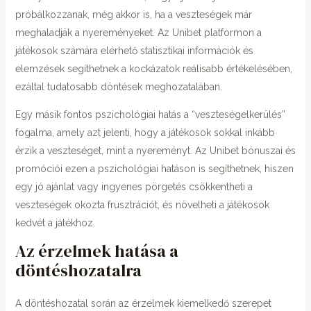
próbálkozzanak, még akkor is, ha a veszteségek már
meghaladják a nyereményeket. Az Unibet platformon a
játékosok számára elérhető statisztikai információk és
elemzések segíthetnek a kockázatok reálisabb értékelésében,
ezáltal tudatosabb döntések meghozatalában.
Egy másik fontos pszichológiai hatás a “veszteségelkerülés”
fogalma, amely azt jelenti, hogy a játékosok sokkal inkább
érzik a veszteséget, mint a nyereményt. Az Unibet bónuszai és
promóciói ezen a pszichológiai hatáson is segíthetnek, hiszen
egy jó ajánlat vagy ingyenes pörgetés csökkentheti a
veszteségek okozta frusztrációt, és növelheti a játékosok
kedvét a játékhoz.
Az érzelmek hatása a
döntéshozatalra
A döntéshozatal során az érzelmek kiemelkedő szerepet