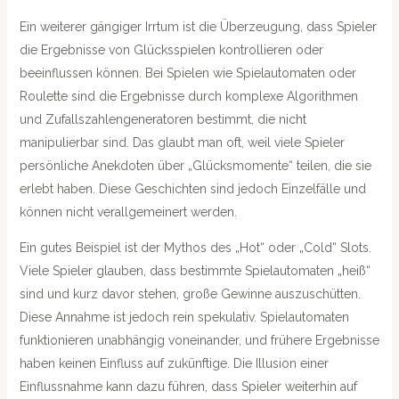
Ein weiterer gängiger Irrtum ist die Überzeugung, dass Spieler
die Ergebnisse von Glücksspielen kontrollieren oder
beeinflussen können. Bei Spielen wie Spielautomaten oder
Roulette sind die Ergebnisse durch komplexe Algorithmen
und Zufallszahlengeneratoren bestimmt, die nicht
manipulierbar sind. Das glaubt man oft, weil viele Spieler
persönliche Anekdoten über „Glücksmomente“ teilen, die sie
erlebt haben. Diese Geschichten sind jedoch Einzelfälle und
können nicht verallgemeinert werden.
Ein gutes Beispiel ist der Mythos des „Hot“ oder „Cold“ Slots.
Viele Spieler glauben, dass bestimmte Spielautomaten „heiß“
sind und kurz davor stehen, große Gewinne auszuschütten.
Diese Annahme ist jedoch rein spekulativ. Spielautomaten
funktionieren unabhängig voneinander, und frühere Ergebnisse
haben keinen Einfluss auf zukünftige. Die Illusion einer
Einflussnahme kann dazu führen, dass Spieler weiterhin auf