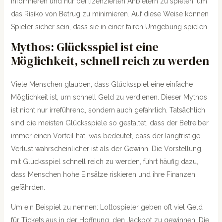
informieren und nur bei lizenzierten Anbietern zu spielen, um
das Risiko von Betrug zu minimieren. Auf diese Weise können
Spieler sicher sein, dass sie in einer fairen Umgebung spielen.
Mythos: Glücksspiel ist eine
Möglichkeit, schnell reich zu werden
Viele Menschen glauben, dass Glücksspiel eine einfache
Möglichkeit ist, um schnell Geld zu verdienen. Dieser Mythos
ist nicht nur irreführend, sondern auch gefährlich. Tatsächlich
sind die meisten Glücksspiele so gestaltet, dass der Betreiber
immer einen Vorteil hat, was bedeutet, dass der langfristige
Verlust wahrscheinlicher ist als der Gewinn. Die Vorstellung,
mit Glücksspiel schnell reich zu werden, führt häufig dazu,
dass Menschen hohe Einsätze riskieren und ihre Finanzen
gefährden.
Um ein Beispiel zu nennen: Lottospieler geben oft viel Geld
für Tickets aus in der Hoffnung, den Jackpot zu gewinnen. Die