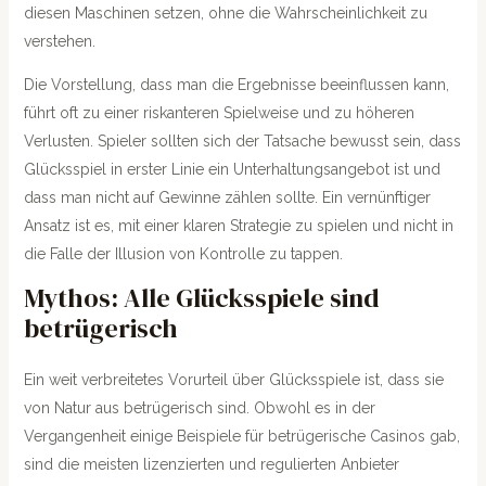
diesen Maschinen setzen, ohne die Wahrscheinlichkeit zu
verstehen.
Die Vorstellung, dass man die Ergebnisse beeinflussen kann,
führt oft zu einer riskanteren Spielweise und zu höheren
Verlusten. Spieler sollten sich der Tatsache bewusst sein, dass
Glücksspiel in erster Linie ein Unterhaltungsangebot ist und
dass man nicht auf Gewinne zählen sollte. Ein vernünftiger
Ansatz ist es, mit einer klaren Strategie zu spielen und nicht in
die Falle der Illusion von Kontrolle zu tappen.
Mythos: Alle Glücksspiele sind
betrügerisch
Ein weit verbreitetes Vorurteil über Glücksspiele ist, dass sie
von Natur aus betrügerisch sind. Obwohl es in der
Vergangenheit einige Beispiele für betrügerische Casinos gab,
sind die meisten lizenzierten und regulierten Anbieter