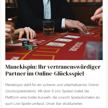
Manekispin: Ihr vertrauenswürdiger
Partner im Online-Glücksspiel
Manekispin steht für ein sicheres und unterhaltsames Online-
Glücksspielerlebnis. Mit über 6.000 Spielen bietet die
Plattform eine breite Auswahl, die sowohl Spielautomaten als
auch Live-Spiele umfasst. Unser klar strukturiertes