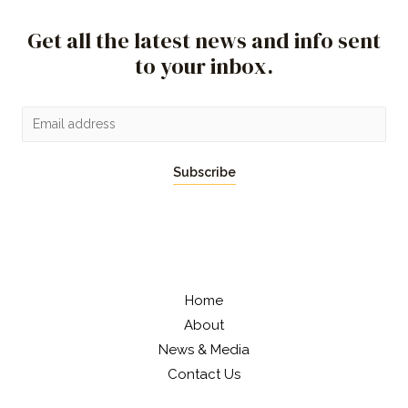
Get all the latest news and info sent
to your inbox.
Subscribe
Home
About
News & Media
Contact Us