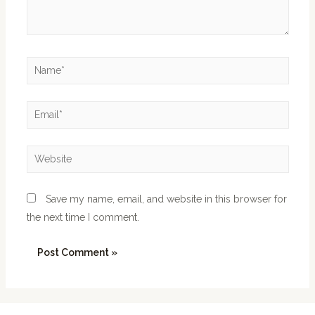
Save my name, email, and website in this browser for
the next time I comment.