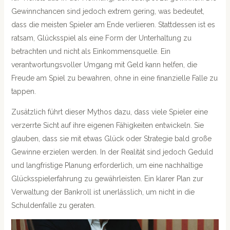
Gewinnchancen sind jedoch extrem gering, was bedeutet,
dass die meisten Spieler am Ende verlieren. Stattdessen ist es
ratsam, Glücksspiel als eine Form der Unterhaltung zu
betrachten und nicht als Einkommensquelle. Ein
verantwortungsvoller Umgang mit Geld kann helfen, die
Freude am Spiel zu bewahren, ohne in eine finanzielle Falle zu
tappen.
Zusätzlich führt dieser Mythos dazu, dass viele Spieler eine
verzerrte Sicht auf ihre eigenen Fähigkeiten entwickeln. Sie
glauben, dass sie mit etwas Glück oder Strategie bald große
Gewinne erzielen werden. In der Realität sind jedoch Geduld
und langfristige Planung erforderlich, um eine nachhaltige
Glücksspielerfahrung zu gewährleisten. Ein klarer Plan zur
Verwaltung der Bankroll ist unerlässlich, um nicht in die
Schuldenfalle zu geraten.