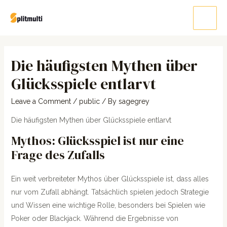
Die häufigsten Mythen über
Glücksspiele entlarvt
Leave a Comment
/
public
/ By
sagegrey
Die häufigsten Mythen über Glücksspiele entlarvt
Mythos: Glücksspiel ist nur eine
Frage des Zufalls
Ein weit verbreiteter Mythos über Glücksspiele ist, dass alles
nur vom Zufall abhängt. Tatsächlich spielen jedoch Strategie
und Wissen eine wichtige Rolle, besonders bei Spielen wie
Poker oder Blackjack. Während die Ergebnisse von