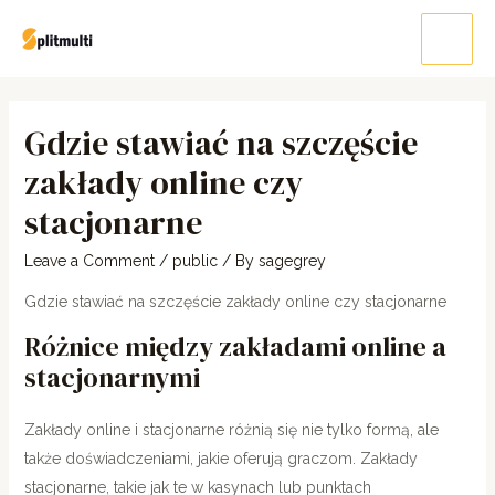
Gdzie stawiać na szczęście
zakłady online czy
stacjonarne
Leave a Comment
/
public
/ By
sagegrey
Gdzie stawiać na szczęście zakłady online czy stacjonarne
Różnice między zakładami online a
stacjonarnymi
Zakłady online i stacjonarne różnią się nie tylko formą, ale
także doświadczeniami, jakie oferują graczom. Zakłady
stacjonarne, takie jak te w kasynach lub punktach