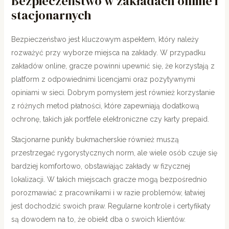
Bezpieczeństwo w zakładach online i
stacjonarnych
Bezpieczeństwo jest kluczowym aspektem, który należy
rozważyć przy wyborze miejsca na zakłady. W przypadku
zakładów online, gracze powinni upewnić się, że korzystają z
platform z odpowiednimi licencjami oraz pozytywnymi
opiniami w sieci. Dobrym pomysłem jest również korzystanie
z różnych metod płatności, które zapewniają dodatkową
ochronę, takich jak portfele elektroniczne czy karty prepaid.
Stacjonarne punkty bukmacherskie również muszą
przestrzegać rygorystycznych norm, ale wiele osób czuje się
bardziej komfortowo, obstawiając zakłady w fizycznej
lokalizacji. W takich miejscach gracze mogą bezpośrednio
porozmawiać z pracownikami i w razie problemów, łatwiej
jest dochodzić swoich praw. Regularne kontrole i certyfikaty
są dowodem na to, że obiekt dba o swoich klientów.