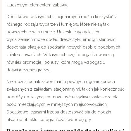
kluczowym elementem zabawy.
Dodatkowo, w kasynach stacjonarnych można korzystać z
różnego rodzaju wydarzeń i turniejów, które nie są tak
powszechne w internecie. Uczestnictwo w takich
wydarzeniach może dodać dreszczyku emocji i stanowić
doskonałą okazję do spotkania nowych osób o podobnych
zainteresowaniach. W kasynach często organizowane są
również promocje i bonusy, które mogą wzbogacić
doświadczenie graczy.
Nie można jednak zapominać o pewnych ograniczeniach
związanych z zakładami stacjonarnymi, takich jak konieczność
podróży do kasyna, co może być uciążliwe, zwłaszcza dla
osób mieszkających w mniejszych miejscowościach.
Dodatkowo, czasami trzeba dostosować się do godzin
otwarcia obiektu, co ogranicza swobodę gry.