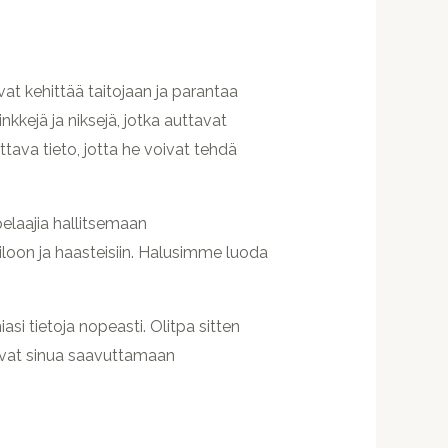
at kehittää taitojaan ja parantaa
nkkejä ja niksejä, jotka auttavat
tava tieto, jotta he voivat tehdä
elaajia hallitsemaan
oon ja haasteisiin. Halusimme luoda
si tietoja nopeasti. Olitpa sitten
ttavat sinua saavuttamaan