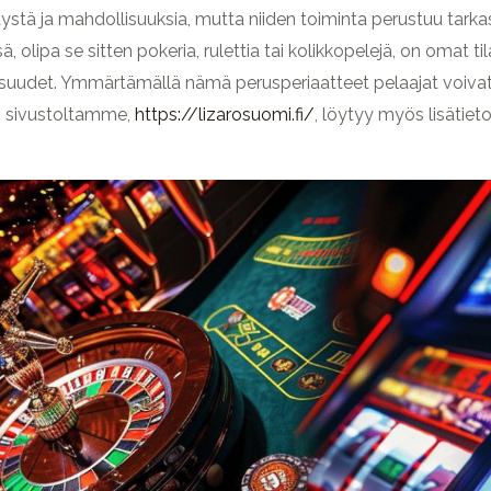
tä ja mahdollisuuksia, mutta niiden toiminta perustuu tarkast
, olipa se sitten pokeria, rulettia tai kolikkopelejä, on omat t
isuudet. Ymmärtämällä nämä perusperiaatteet pelaajat voiva
än sivustoltamme,
https://lizarosuomi.fi/
, löytyy myös lisätiet