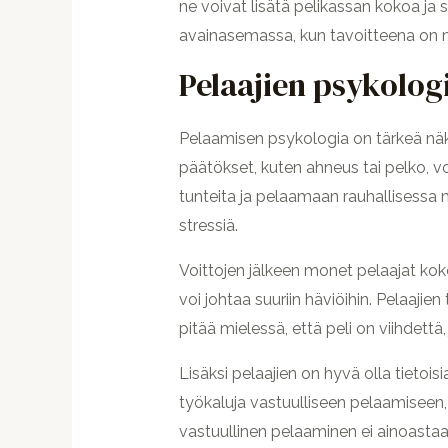
ne voivat lisätä pelikassan kokoa ja 
avainasemassa, kun tavoitteena on 
Pelaajien psykolog
Pelaamisen psykologia on tärkeä näkö
päätökset, kuten ahneus tai pelko, v
tunteita ja pelaamaan rauhallisessa
stressiä.
Voittojen jälkeen monet pelaajat koke
voi johtaa suuriin häviöihin. Pelaajie
pitää mielessä, että peli on viihdettä
Lisäksi pelaajien on hyvä olla tietoi
työkaluja vastuulliseen pelaamiseen, 
vastuullinen pelaaminen ei ainoastaa