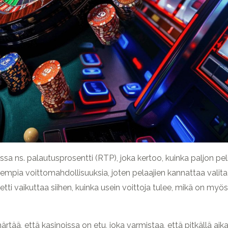
sa ns. palautusprosentti (RTP), joka kertoo, kuinka paljon peli 
rempia voittomahdollisuuksia, joten pelaajien kannattaa valita
eetti vaikuttaa siihen, kuinka usein voittoja tulee, mikä on myös
rtää, että kasinoissa on etu, joka varmistaa, että pitkällä aika