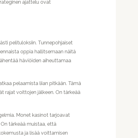
rateginen ajattelu ovat
ti pelituloksiin. Tunnepohjaiset
lennaista oppia hallitsemaan näitä
 vähentää häviöiden aiheuttamaa
jatkaa pelaamista liian pitkään. Tämä
ät rajat voittojen jälkeen. On tärkeää
ngelmia. Monet kasinot tarjoavat
. On tärkeää muistaa, että
kokemusta ja lisää voittamisen