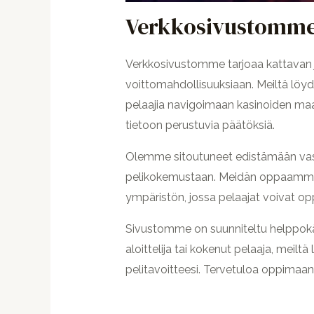
Verkkosivustomme
Verkkosivustomme tarjoaa kattavan ja
voittomahdollisuuksiaan. Meiltä löydät
pelaajia navigoimaan kasinoiden maai
tietoon perustuvia päätöksiä.
Olemme sitoutuneet edistämään vastu
pelikokemustaan. Meidän oppaamme e
ympäristön, jossa pelaajat voivat oppia
Sivustomme on suunniteltu helppokäytt
aloittelija tai kokenut pelaaja, meilt
pelitavoitteesi. Tervetuloa oppima