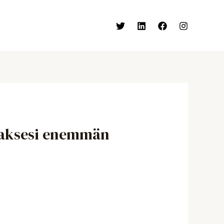
taaksesi enemmän