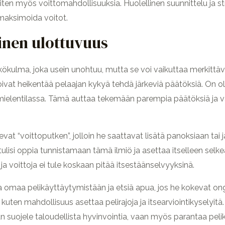
siten myös voittomahdollisuuksia. Huolellinen suunnittelu ja st
maksimoida voitot.
inen ulottuvuus
kulma, joka usein unohtuu, mutta se voi vaikuttaa merkittäväs
oivat heikentää pelaajan kykyä tehdä järkeviä päätöksiä. On o
 mielentilassa. Tämä auttaa tekemään parempia päätöksiä ja
vat “voittoputken”, jolloin he saattavat lisätä panoksiaan tai 
n tulisi oppia tunnistamaan tämä ilmiö ja asettaa itselleen selke
, ja voittoja ei tule koskaan pitää itsestäänselvyyksinä.
sia omaa pelikäyttäytymistään ja etsiä apua, jos he kokevat o
kuten mahdollisuus asettaa pelirajoja ja itsearviointikyselyitä
n suojele taloudellista hyvinvointia, vaan myös parantaa peli