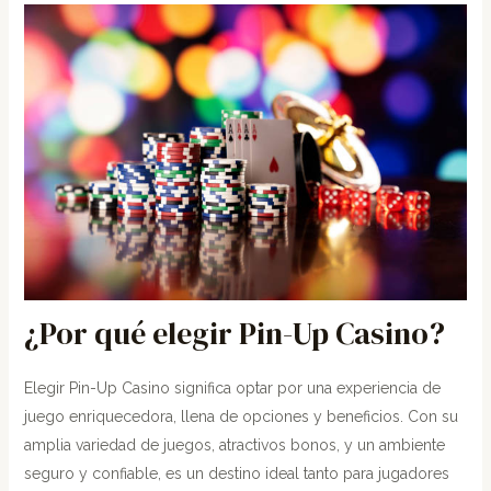
¿Por qué elegir Pin-Up Casino?
Elegir Pin-Up Casino significa optar por una experiencia de
juego enriquecedora, llena de opciones y beneficios. Con su
amplia variedad de juegos, atractivos bonos, y un ambiente
seguro y confiable, es un destino ideal tanto para jugadores