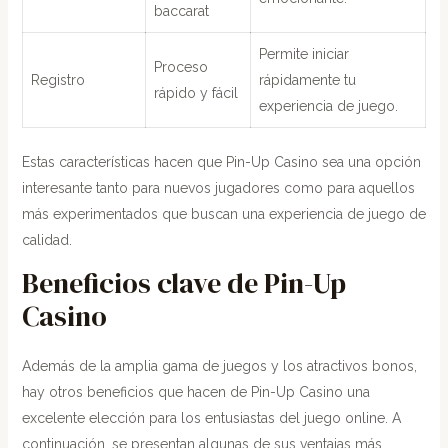
baccarat
Permite iniciar
Proceso
Registro
rápidamente tu
rápido y fácil
experiencia de juego.
Estas características hacen que Pin-Up Casino sea una opción
interesante tanto para nuevos jugadores como para aquellos
más experimentados que buscan una experiencia de juego de
calidad.
Beneficios clave de Pin-Up
Casino
Además de la amplia gama de juegos y los atractivos bonos,
hay otros beneficios que hacen de Pin-Up Casino una
excelente elección para los entusiastas del juego online. A
continuación, se presentan algunas de sus ventajas más