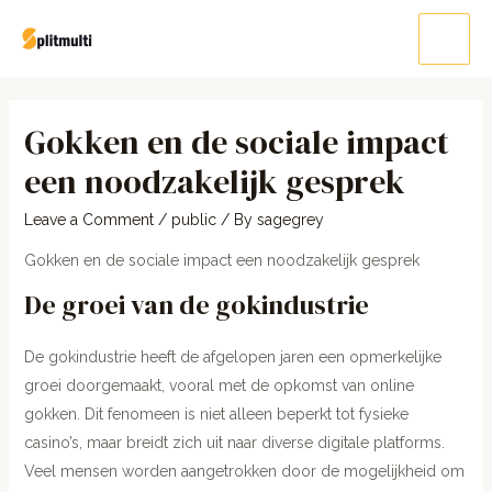
Gokken en de sociale impact
een noodzakelijk gesprek
Leave a Comment
/
public
/ By
sagegrey
Gokken en de sociale impact een noodzakelijk gesprek
De groei van de gokindustrie
De gokindustrie heeft de afgelopen jaren een opmerkelijke
groei doorgemaakt, vooral met de opkomst van online
gokken. Dit fenomeen is niet alleen beperkt tot fysieke
casino’s, maar breidt zich uit naar diverse digitale platforms.
Veel mensen worden aangetrokken door de mogelijkheid om