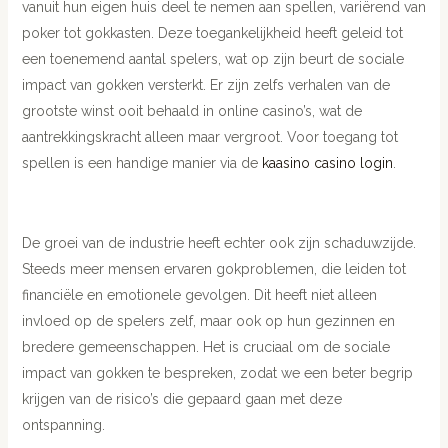
vanuit hun eigen huis deel te nemen aan spellen, variërend van
poker tot gokkasten. Deze toegankelijkheid heeft geleid tot
een toenemend aantal spelers, wat op zijn beurt de sociale
impact van gokken versterkt. Er zijn zelfs verhalen van de
grootste winst ooit behaald in online casino’s, wat de
aantrekkingskracht alleen maar vergroot. Voor toegang tot
spellen is een handige manier via de
kaasino casino login
.
De groei van de industrie heeft echter ook zijn schaduwzijde.
Steeds meer mensen ervaren gokproblemen, die leiden tot
financiële en emotionele gevolgen. Dit heeft niet alleen
invloed op de spelers zelf, maar ook op hun gezinnen en
bredere gemeenschappen. Het is cruciaal om de sociale
impact van gokken te bespreken, zodat we een beter begrip
krijgen van de risico’s die gepaard gaan met deze
ontspanning.