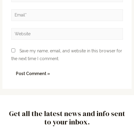
Save my name, email, and website in this browser for
the next time I comment.
Get all the latest news and info sent
to your inbox.