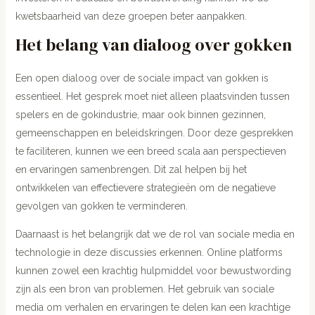
kwetsbaarheid van deze groepen beter aanpakken.
Het belang van dialoog over gokken
Een open dialoog over de sociale impact van gokken is
essentieel. Het gesprek moet niet alleen plaatsvinden tussen
spelers en de gokindustrie, maar ook binnen gezinnen,
gemeenschappen en beleidskringen. Door deze gesprekken
te faciliteren, kunnen we een breed scala aan perspectieven
en ervaringen samenbrengen. Dit zal helpen bij het
ontwikkelen van effectievere strategieën om de negatieve
gevolgen van gokken te verminderen.
Daarnaast is het belangrijk dat we de rol van sociale media en
technologie in deze discussies erkennen. Online platforms
kunnen zowel een krachtig hulpmiddel voor bewustwording
zijn als een bron van problemen. Het gebruik van sociale
media om verhalen en ervaringen te delen kan een krachtige