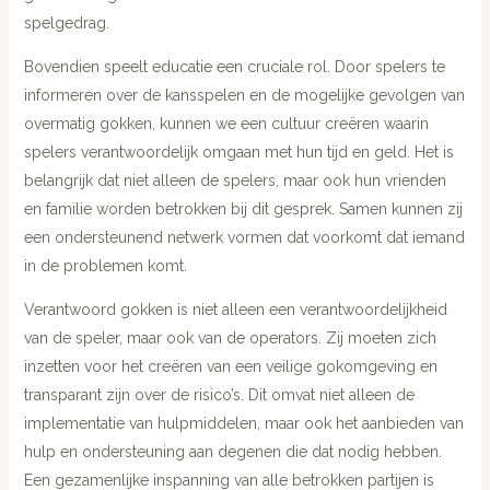
spelgedrag.
Bovendien speelt educatie een cruciale rol. Door spelers te
informeren over de kansspelen en de mogelijke gevolgen van
overmatig gokken, kunnen we een cultuur creëren waarin
spelers verantwoordelijk omgaan met hun tijd en geld. Het is
belangrijk dat niet alleen de spelers, maar ook hun vrienden
en familie worden betrokken bij dit gesprek. Samen kunnen zij
een ondersteunend netwerk vormen dat voorkomt dat iemand
in de problemen komt.
Verantwoord gokken is niet alleen een verantwoordelijkheid
van de speler, maar ook van de operators. Zij moeten zich
inzetten voor het creëren van een veilige gokomgeving en
transparant zijn over de risico’s. Dit omvat niet alleen de
implementatie van hulpmiddelen, maar ook het aanbieden van
hulp en ondersteuning aan degenen die dat nodig hebben.
Een gezamenlijke inspanning van alle betrokken partijen is