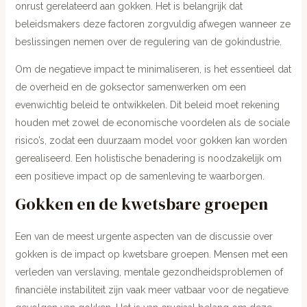
onrust gerelateerd aan gokken. Het is belangrijk dat
beleidsmakers deze factoren zorgvuldig afwegen wanneer ze
beslissingen nemen over de regulering van de gokindustrie.
Om de negatieve impact te minimaliseren, is het essentieel dat
de overheid en de goksector samenwerken om een
evenwichtig beleid te ontwikkelen. Dit beleid moet rekening
houden met zowel de economische voordelen als de sociale
risico’s, zodat een duurzaam model voor gokken kan worden
gerealiseerd. Een holistische benadering is noodzakelijk om
een positieve impact op de samenleving te waarborgen.
Gokken en de kwetsbare groepen
Een van de meest urgente aspecten van de discussie over
gokken is de impact op kwetsbare groepen. Mensen met een
verleden van verslaving, mentale gezondheidsproblemen of
financiële instabiliteit zijn vaak meer vatbaar voor de negatieve