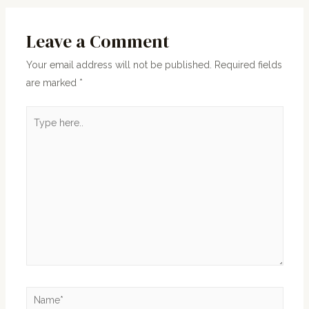
Leave a Comment
Your email address will not be published.
Required fields
are marked
*