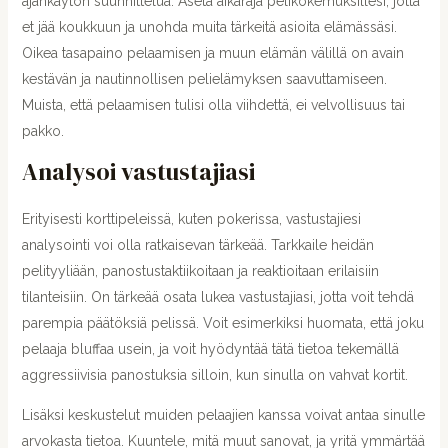
ajankäytön suunnittelua. Aseta aikaraja pelikokemuksillesi, jotta
et jää koukkuun ja unohda muita tärkeitä asioita elämässäsi.
Oikea tasapaino pelaamisen ja muun elämän välillä on avain
kestävän ja nautinnollisen pelielämyksen saavuttamiseen.
Muista, että pelaamisen tulisi olla viihdettä, ei velvollisuus tai
pakko.
Analysoi vastustajiasi
Erityisesti korttipeleissä, kuten pokerissa, vastustajiesi
analysointi voi olla ratkaisevan tärkeää. Tarkkaile heidän
pelityyliään, panostustaktiikoitaan ja reaktioitaan erilaisiin
tilanteisiin. On tärkeää osata lukea vastustajiasi, jotta voit tehdä
parempia päätöksiä pelissä. Voit esimerkiksi huomata, että joku
pelaaja bluffaa usein, ja voit hyödyntää tätä tietoa tekemällä
aggressiivisia panostuksia silloin, kun sinulla on vahvat kortit.
Lisäksi keskustelut muiden pelaajien kanssa voivat antaa sinulle
arvokasta tietoa. Kuuntele, mitä muut sanovat, ja yritä ymmärtää