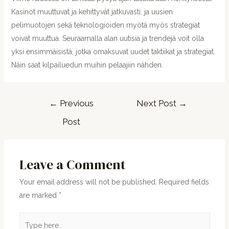
Kasinot muuttuvat ja kehittyvät jatkuvasti, ja uusien
pelimuotojen sekä teknologioiden myötä myös strategiat
voivat muuttua. Seuraamalla alan uutisia ja trendejä voit olla
yksi ensimmäisistä, jotka omaksuvat uudet taktiikat ja strategiat.
Näin saat kilpailuedun muihin pelaajiin nähden.
←
Previous
Next Post
→
Post
Leave a Comment
Your email address will not be published.
Required fields
are marked
*