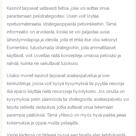
Kasinot tarjoavat valtavasti tietoa, joka voi auttaa sinua
parantamaan pelistrategioitasi. Usein voit löytää
opetusmateriaalia, strategiaoppaista pelivinkkeihin. Tämä
informaatio on arvokasta, koska se voi paljastaa uusia
lähestymistapoja ja ideoita, joita et ehkä itse olisi keksinyt.
Esimerkiksi, tutustumalla strategioihin, joita ammattilaiset
käyttävät, voit soveltaa näitä konsepteja omassa pelissäsi ja
nähdä, kuinka ne vaikuttavat tuloksiisi.
Lisäksi monet kasinot tarjoavat asiakaspalvelua ja live-
keskusteluja, joissa voit kysyä kysymyksiä tai pyytää neuvoja.
Älä epäröi käyttää näitä resursseja hyödyksesi. Jos sinulla on
kysymyksiä pelin säännöistä tai strategioista, asiakaspalvelu voi
tarjota selkeitä vastauksia, jotka auttavat sinua tekemään
parempia päätöksiä. Tämä yhteisö on myös hyvä paikka jakaa
kokemuksia ja oppia muilta pelaajilta.
Viime kädessä on tärkeää pysyä ajan tasalla alan kehityksestä.