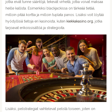
jotka eivät tunne sääntöjä, tekevät virheitä, jotka voivat maksaa
heille kallista. Esimerkiksi blackjackissa on tärkeää tietää,
milloin pitää korttia ja milloin tuplata panos. Lisäksi voit löytää
hyödyllisiä tietoja eri kasinoista, kuten
kiekkakasino.org
, jotka
tarjoavat erikoissisältöä ja strategioita.
Lisäksi, pelistrategiat vaihtelevat pelistä toiseen, joten on